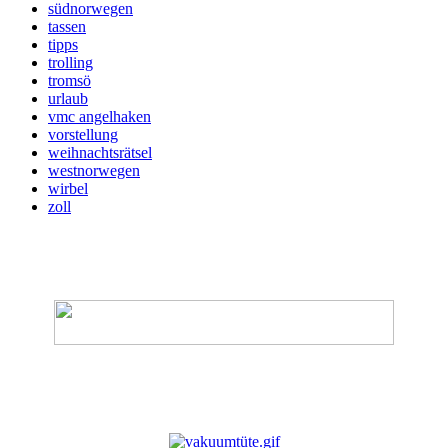
südnorwegen
tassen
tipps
trolling
tromsö
urlaub
vmc angelhaken
vorstellung
weihnachtsrätsel
westnorwegen
wirbel
zoll