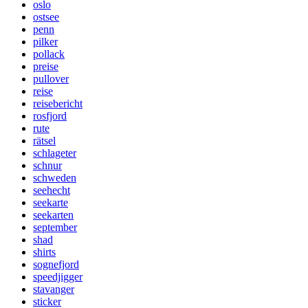
oslo
ostsee
penn
pilker
pollack
preise
pullover
reise
reisebericht
rosfjord
rute
rätsel
schlageter
schnur
schweden
seehecht
seekarte
seekarten
september
shad
shirts
sognefjord
speedjigger
stavanger
sticker