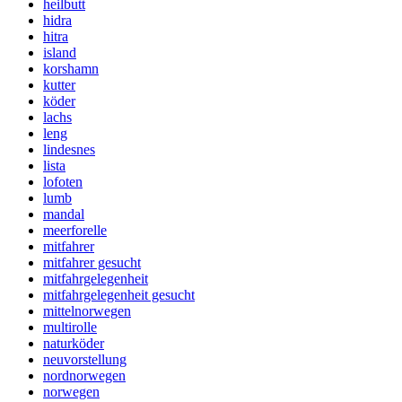
heilbutt
hidra
hitra
island
korshamn
kutter
köder
lachs
leng
lindesnes
lista
lofoten
lumb
mandal
meerforelle
mitfahrer
mitfahrer gesucht
mitfahrgelegenheit
mitfahrgelegenheit gesucht
mittelnorwegen
multirolle
naturköder
neuvorstellung
nordnorwegen
norwegen