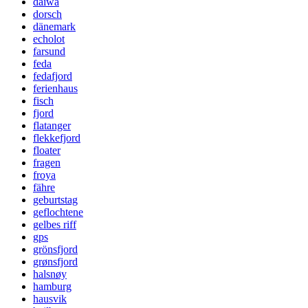
daiwa
dorsch
dänemark
echolot
farsund
feda
fedafjord
ferienhaus
fisch
fjord
flatanger
flekkefjord
floater
fragen
froya
fähre
geburtstag
geflochtene
gelbes riff
gps
grönsfjord
grønsfjord
halsnøy
hamburg
hausvik