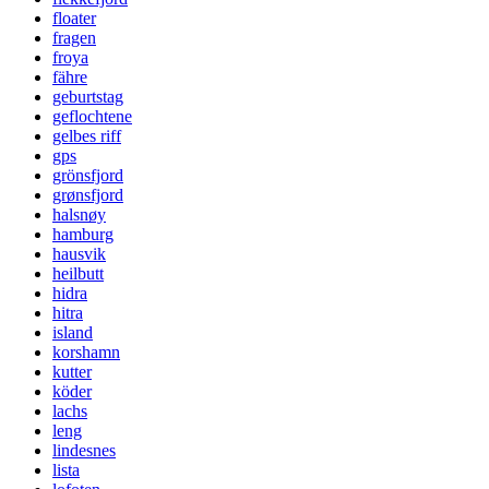
floater
fragen
froya
fähre
geburtstag
geflochtene
gelbes riff
gps
grönsfjord
grønsfjord
halsnøy
hamburg
hausvik
heilbutt
hidra
hitra
island
korshamn
kutter
köder
lachs
leng
lindesnes
lista