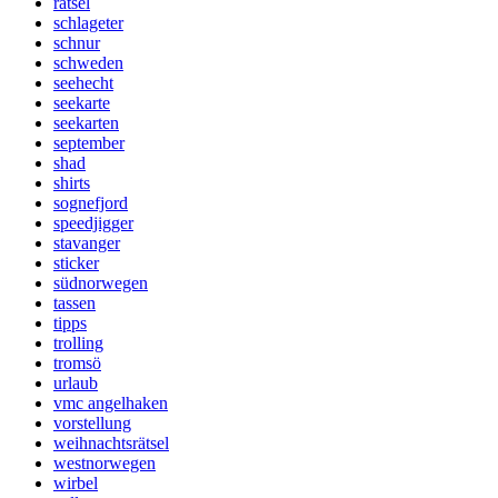
rätsel
schlageter
schnur
schweden
seehecht
seekarte
seekarten
september
shad
shirts
sognefjord
speedjigger
stavanger
sticker
südnorwegen
tassen
tipps
trolling
tromsö
urlaub
vmc angelhaken
vorstellung
weihnachtsrätsel
westnorwegen
wirbel