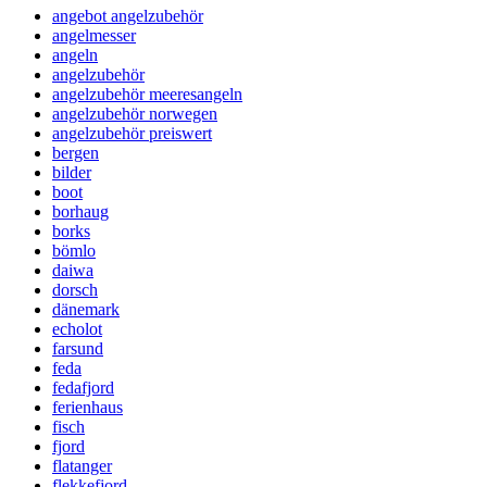
angebot angelzubehör
angelmesser
angeln
angelzubehör
angelzubehör meeresangeln
angelzubehör norwegen
angelzubehör preiswert
bergen
bilder
boot
borhaug
borks
bömlo
daiwa
dorsch
dänemark
echolot
farsund
feda
fedafjord
ferienhaus
fisch
fjord
flatanger
flekkefjord