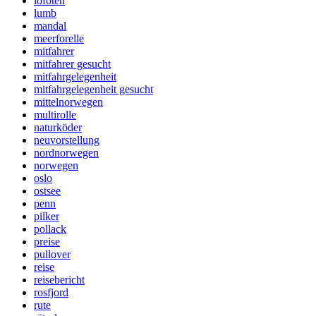
lofoten
lumb
mandal
meerforelle
mitfahrer
mitfahrer gesucht
mitfahrgelegenheit
mitfahrgelegenheit gesucht
mittelnorwegen
multirolle
naturköder
neuvorstellung
nordnorwegen
norwegen
oslo
ostsee
penn
pilker
pollack
preise
pullover
reise
reisebericht
rosfjord
rute