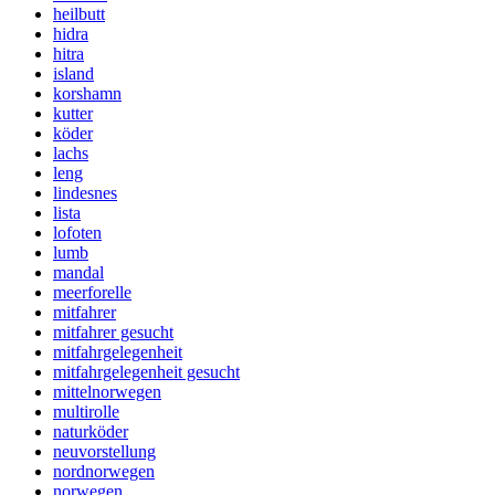
heilbutt
hidra
hitra
island
korshamn
kutter
köder
lachs
leng
lindesnes
lista
lofoten
lumb
mandal
meerforelle
mitfahrer
mitfahrer gesucht
mitfahrgelegenheit
mitfahrgelegenheit gesucht
mittelnorwegen
multirolle
naturköder
neuvorstellung
nordnorwegen
norwegen