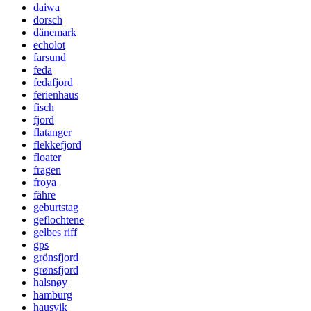
daiwa
dorsch
dänemark
echolot
farsund
feda
fedafjord
ferienhaus
fisch
fjord
flatanger
flekkefjord
floater
fragen
froya
fähre
geburtstag
geflochtene
gelbes riff
gps
grönsfjord
grønsfjord
halsnøy
hamburg
hausvik