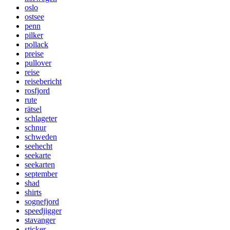
oslo
ostsee
penn
pilker
pollack
preise
pullover
reise
reisebericht
rosfjord
rute
rätsel
schlageter
schnur
schweden
seehecht
seekarte
seekarten
september
shad
shirts
sognefjord
speedjigger
stavanger
sticker