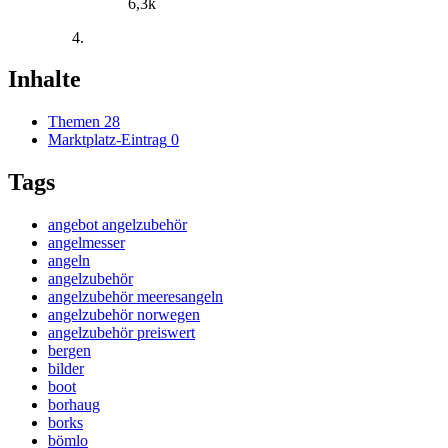
6,3k
Inhalte
Themen
28
Marktplatz-Eintrag
0
Tags
angebot angelzubehör
angelmesser
angeln
angelzubehör
angelzubehör meeresangeln
angelzubehör norwegen
angelzubehör preiswert
bergen
bilder
boot
borhaug
borks
bömlo