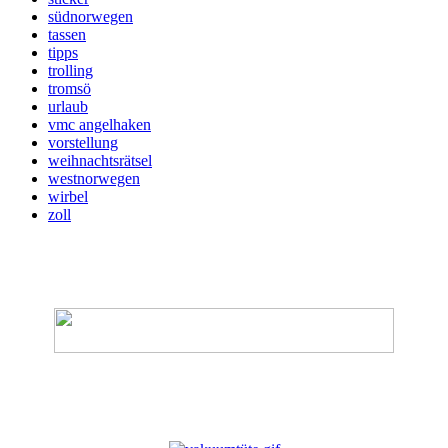
südnorwegen
tassen
tipps
trolling
tromsö
urlaub
vmc angelhaken
vorstellung
weihnachtsrätsel
westnorwegen
wirbel
zoll