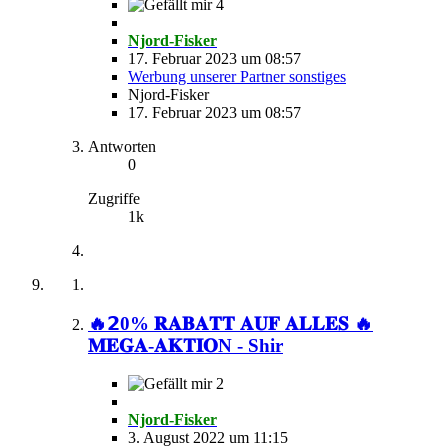
4
Njord-Fisker
17. Februar 2023 um 08:57
Werbung unserer Partner sonstiges
Njord-Fisker
17. Februar 2023 um 08:57
Antworten
0
Zugriffe
1k
🔥𝟮0% 𝐑𝐀𝐁𝐀𝐓𝐓 𝐀𝐔𝐅 𝐀𝐋𝐋𝐄𝐒 🔥
𝐌𝐄𝐆𝐀-𝐀𝐊𝐓𝐈𝐎N - Shir
2
Njord-Fisker
3. August 2022 um 11:15