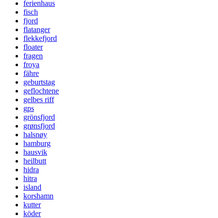
ferienhaus
fisch
fjord
flatanger
flekkefjord
floater
fragen
froya
fähre
geburtstag
geflochtene
gelbes riff
gps
grönsfjord
grønsfjord
halsnøy
hamburg
hausvik
heilbutt
hidra
hitra
island
korshamn
kutter
köder