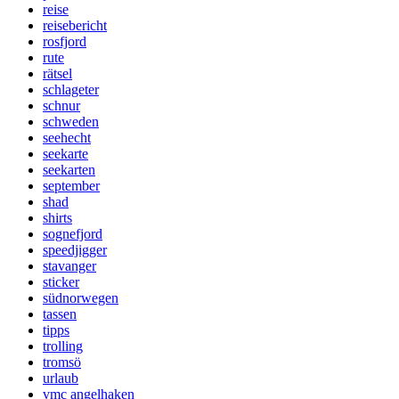
reise
reisebericht
rosfjord
rute
rätsel
schlageter
schnur
schweden
seehecht
seekarte
seekarten
september
shad
shirts
sognefjord
speedjigger
stavanger
sticker
südnorwegen
tassen
tipps
trolling
tromsö
urlaub
vmc angelhaken