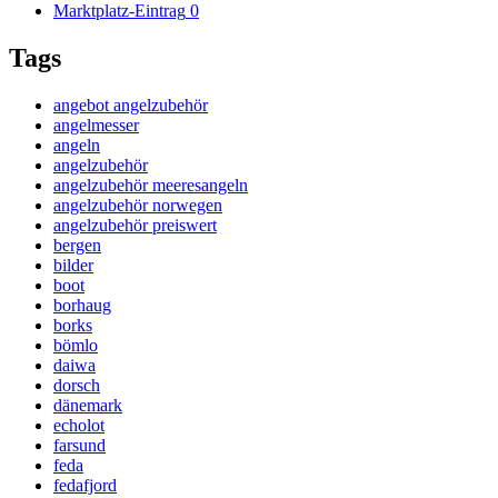
Marktplatz-Eintrag
0
Tags
angebot angelzubehör
angelmesser
angeln
angelzubehör
angelzubehör meeresangeln
angelzubehör norwegen
angelzubehör preiswert
bergen
bilder
boot
borhaug
borks
bömlo
daiwa
dorsch
dänemark
echolot
farsund
feda
fedafjord