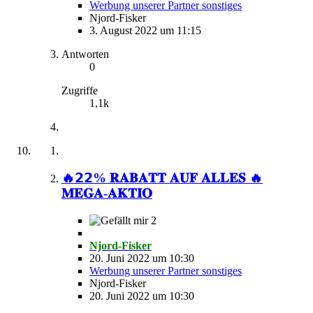
Werbung unserer Partner sonstiges
Njord-Fisker
3. August 2022 um 11:15
Antworten
0
Zugriffe
1,1k
🔥𝟮𝟮% 𝐑𝐀𝐁𝐀𝐓𝐓 𝐀𝐔𝐅 𝐀𝐋𝐋𝐄𝐒 🔥
𝐌𝐄𝐆𝐀-𝐀𝐊𝐓𝐈𝐎
2
Njord-Fisker
20. Juni 2022 um 10:30
Werbung unserer Partner sonstiges
Njord-Fisker
20. Juni 2022 um 10:30