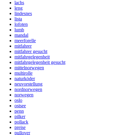
lachs
leng
lindesnes
lista
lofoten
lumb
mandal
meerforelle
mitfahrer
mitfahrer gesucht
mitfahrgelegenheit
mitfahrgelegenheit gesucht
mittelnorwegen
multirolle
naturköder
neuvorstellung
nordnorwegen
norwegen
oslo
ostsee
penn
pilker
pollack
preise
pullover