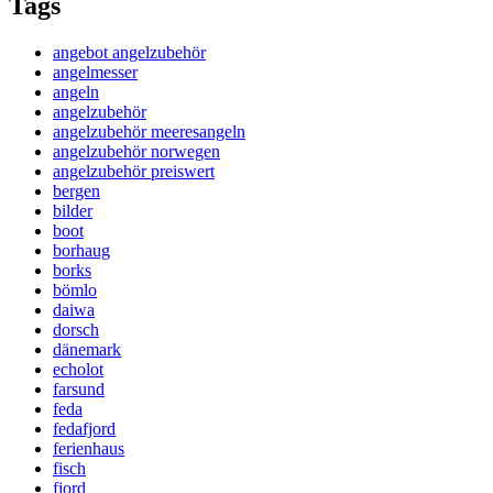
Tags
angebot angelzubehör
angelmesser
angeln
angelzubehör
angelzubehör meeresangeln
angelzubehör norwegen
angelzubehör preiswert
bergen
bilder
boot
borhaug
borks
bömlo
daiwa
dorsch
dänemark
echolot
farsund
feda
fedafjord
ferienhaus
fisch
fjord