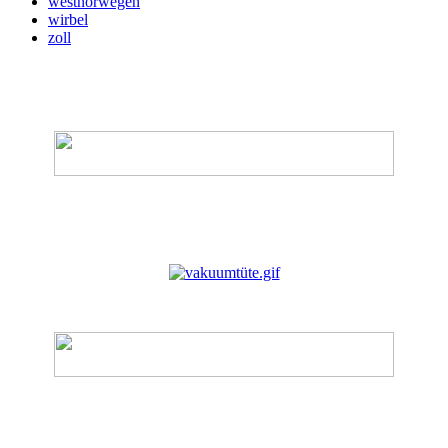
westnorwegen
wirbel
zoll