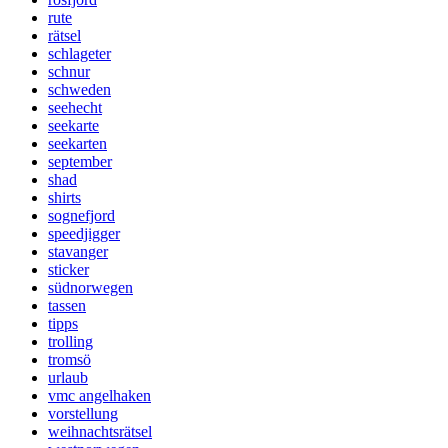
rute
rätsel
schlageter
schnur
schweden
seehecht
seekarte
seekarten
september
shad
shirts
sognefjord
speedjigger
stavanger
sticker
südnorwegen
tassen
tipps
trolling
tromsö
urlaub
vmc angelhaken
vorstellung
weihnachtsrätsel