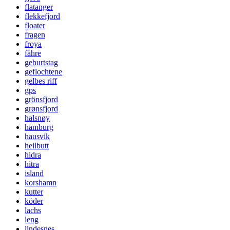
flatanger
flekkefjord
floater
fragen
froya
fähre
geburtstag
geflochtene
gelbes riff
gps
grönsfjord
grønsfjord
halsnøy
hamburg
hausvik
heilbutt
hidra
hitra
island
korshamn
kutter
köder
lachs
leng
lindesnes