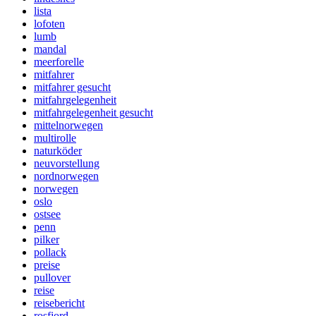
lista
lofoten
lumb
mandal
meerforelle
mitfahrer
mitfahrer gesucht
mitfahrgelegenheit
mitfahrgelegenheit gesucht
mittelnorwegen
multirolle
naturköder
neuvorstellung
nordnorwegen
norwegen
oslo
ostsee
penn
pilker
pollack
preise
pullover
reise
reisebericht
rosfjord