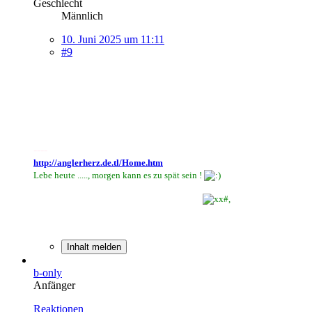
Geschlecht
Männlich
10. Juni 2025 um 11:11
#9
.
----
http://anglerherz.de.tl/Home.htm
L
ebe heute ....., morgen kann es zu spät sein !
Inhalt melden
b-only
Anfänger
Reaktionen