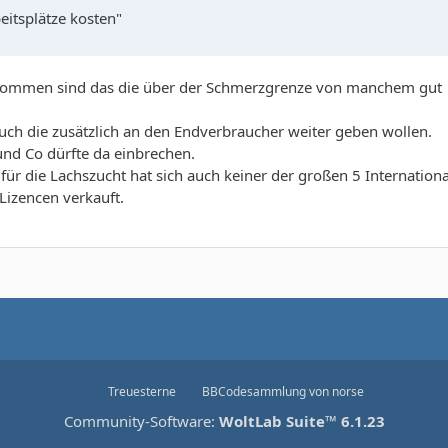
itsplätze kosten"
gekommen sind das die über der Schmerzgrenze von manchem gut
ch die zusätzlich an den Endverbraucher weiter geben wollen.
nd Co dürfte da einbrechen.
für die Lachszucht hat sich auch keiner der großen 5 Internationa
Lizencen verkauft.
Treuesterne
BBCodesammlung
von
norse
Community-Software:
WoltLab Suite™ 6.1.23