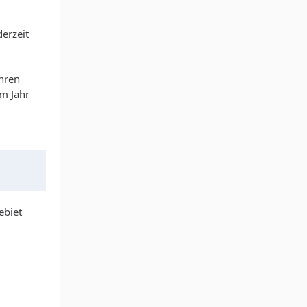
derzeit
ahren
im Jahr
ebiet