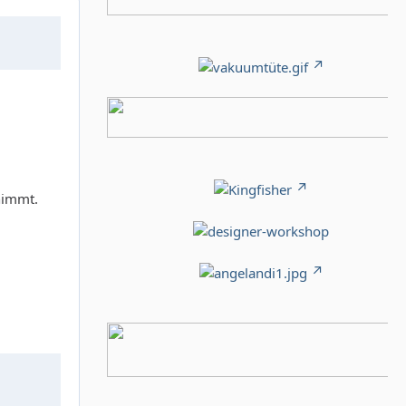
nimmt.
.