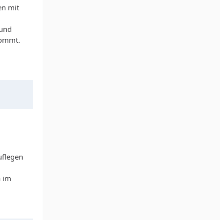
en mit
 und
kommt.
uflegen
a im