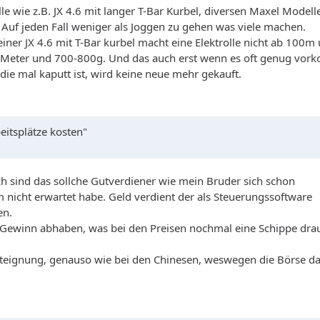
e wie z.B. JX 4.6 mit langer T-Bar Kurbel, diversen Maxel Modell
 Auf jeden Fall weniger als Joggen zu gehen was viele machen.
einer JX 4.6 mit T-Bar kurbel macht eine Elektrolle nicht ab 100m
0 Meter und 700-800g. Und das auch erst wenn es oft genug vor
die mal kaputt ist, wird keine neue mehr gekauft.
itsplätze kosten"
ch sind das sollche Gutverdiener wie mein Bruder sich schon
nicht erwartet habe. Geld verdient der als Steuerungssoftware
en.
m Gewinn abhaben, was bei den Preisen nochmal eine Schippe dra
 Enteignung, genauso wie bei den Chinesen, weswegen die Börse d