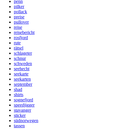
penn
pilker
pollack
preise
pullover
reise
reisebericht
rosfjord
rute
rätsel
schlageter
schnur
schweden
seehecht
seekarte
seekarten
september
shad
shirts
sognefjord
speedjigger
stavanger
sticker
südnorwegen
tassen