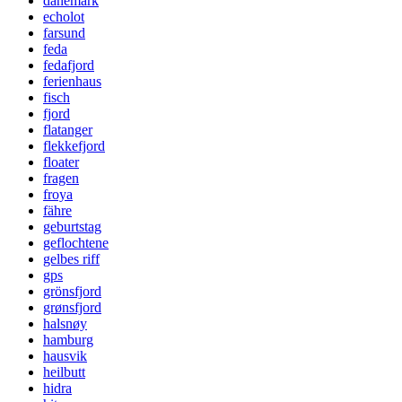
dänemark
echolot
farsund
feda
fedafjord
ferienhaus
fisch
fjord
flatanger
flekkefjord
floater
fragen
froya
fähre
geburtstag
geflochtene
gelbes riff
gps
grönsfjord
grønsfjord
halsnøy
hamburg
hausvik
heilbutt
hidra