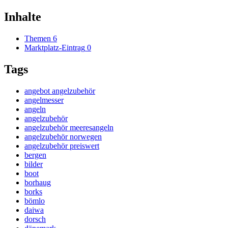
Inhalte
Themen
6
Marktplatz-Eintrag
0
Tags
angebot angelzubehör
angelmesser
angeln
angelzubehör
angelzubehör meeresangeln
angelzubehör norwegen
angelzubehör preiswert
bergen
bilder
boot
borhaug
borks
bömlo
daiwa
dorsch