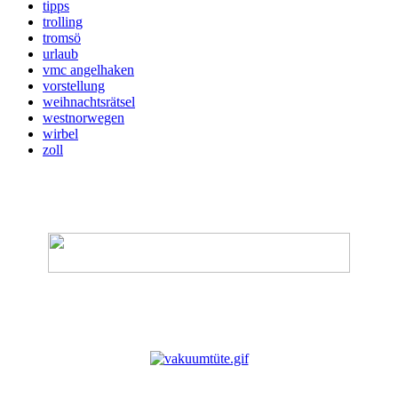
tipps
trolling
tromsö
urlaub
vmc angelhaken
vorstellung
weihnachtsrätsel
westnorwegen
wirbel
zoll