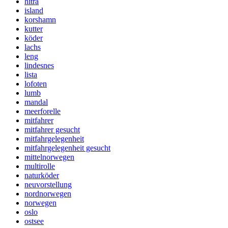
hitra
island
korshamn
kutter
köder
lachs
leng
lindesnes
lista
lofoten
lumb
mandal
meerforelle
mitfahrer
mitfahrer gesucht
mitfahrgelegenheit
mitfahrgelegenheit gesucht
mittelnorwegen
multirolle
naturköder
neuvorstellung
nordnorwegen
norwegen
oslo
ostsee